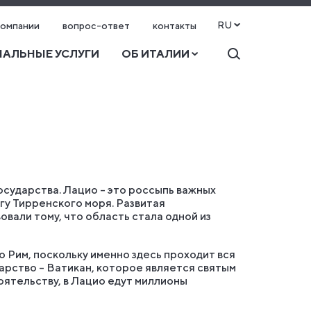
RU
компании
вопрос-ответ
контакты
АЛЬНЫЕ УСЛУГИ
ОБ ИТАЛИИ
сударства. Лацио – это россыпь важных
гу Тирренского моря. Развитая
вали тому, что область стала одной из
 Рим, поскольку именно здесь проходит вся
арство – Ватикан, которое является святым
оятельству, в Лацио едут миллионы