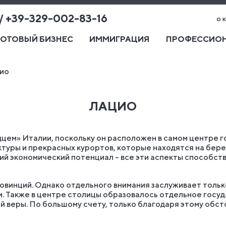
 / +39-329-002-83-16
о 
ГОТОВЫЙ БИЗНЕС
ИММИГРАЦИЯ
ПРОФЕССИОН
ио
ЛАЦИО
ем» Италии, поскольку он расположен в самом центре го
туры и прекрасных курортов, которые находятся на бере
й экономический потенциал – все эти аспекты способство
овинций. Однако отдельного внимания заслуживает только
. Также в центре столицы образовалось отдельное госуд
 веры. По большому счету, только благодаря этому обст