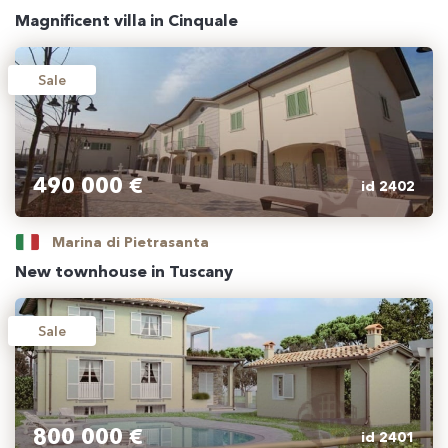
Magnificent villa in Cinquale
Sale
490 000 €
id 2402
Marina di Pietrasanta
New townhouse in Tuscany
Sale
800 000 €
id 2401