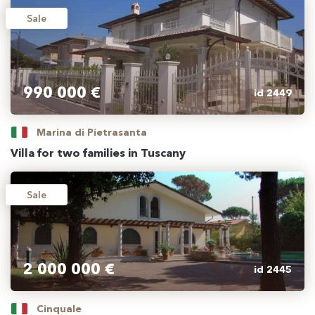
Sale
990 000 €
id 2449
Marina di Pietrasanta
Villa for two families in Tuscany
Sale
2 000 000 €
id 2445
Cinquale