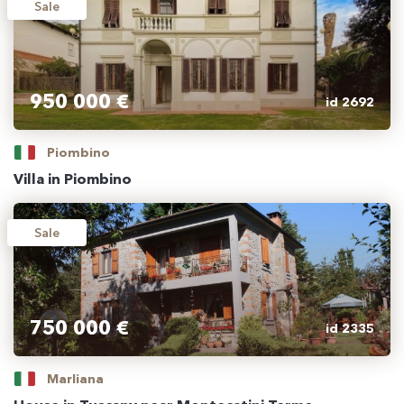
Sale
950 000 €
id 2692
Piombino
Villa in Piombino
Sale
750 000 €
id 2335
Marliana