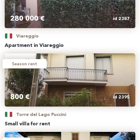
280 000 €
id 2387
Viareggio
Apartment in Viareggio
Season rent
800 €
id 2395
Torre del Lago Puccini
Small villa for rent