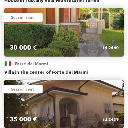
House in Tuscany near Montecatini Terme
Season rent
30 000 €
id 2460
Forte dei Marmi
Villa in the center of Forte dei Marmi
Season rent
35 000 €
id 2459