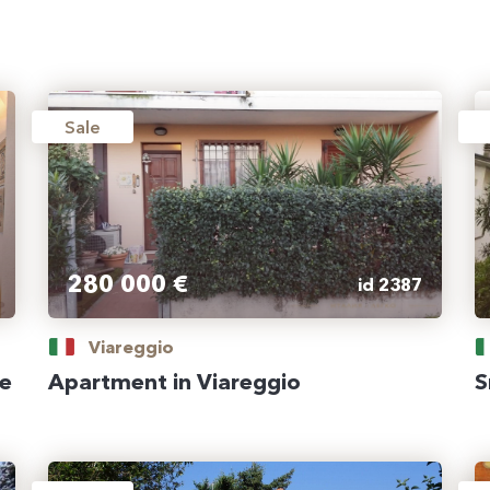
Sale
280 000 €
id 2387
Viareggio
he
Apartment in Viareggio
S