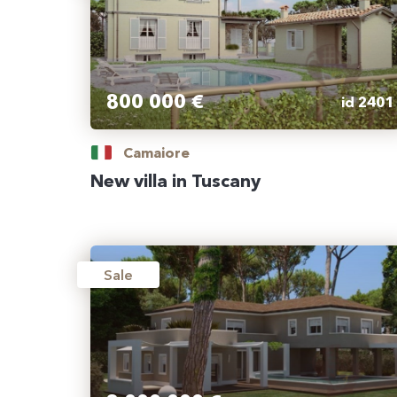
800 000 €
id 2401
Camaiore
New villa in Tuscany
Sale