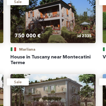
Sale
750 000 €
id 2335
Marliana
House in Tuscany near Montecatini
V
Terme
Sale