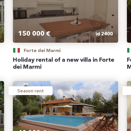
150 000 €
id 2400
Forte dei Marmi
Holiday rental of a new villa in Forte
F
dei Marmi
M
Season rent