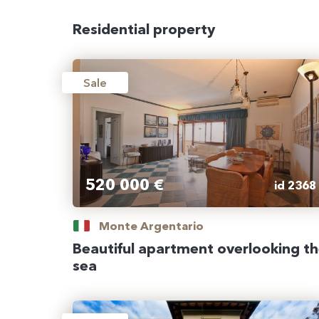
Residential property
Sale
520 000 €
id 2368
Monte Argentario
Beautiful apartment overlooking t
sea