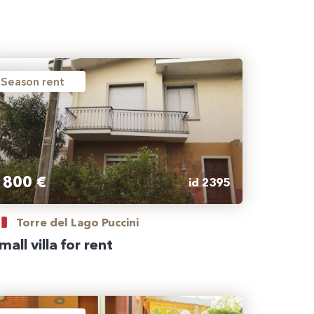
Season rent
800 €
id 2395
Torre del Lago Puccini
mall villa for rent