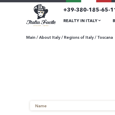
+39-380-185-65-1
REALTY IN ITALY
Main
/
About Italy
/
Regions of Italy
/
Toscana