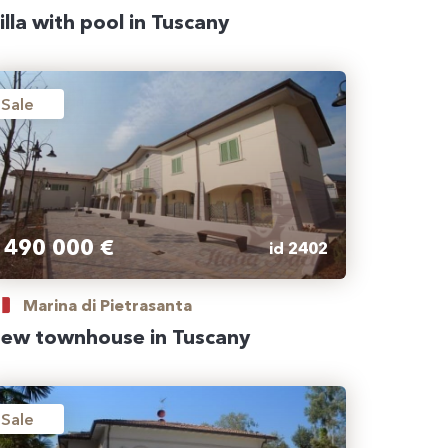
illa with pool in Tuscany
Sale
490 000 €
id 2402
Marina di Pietrasanta
ew townhouse in Tuscany
Sale