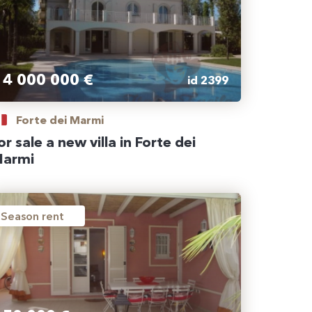
4 000 000 €
id 2399
Forte dei Marmi
or sale a new villa in Forte dei
armi
Season rent