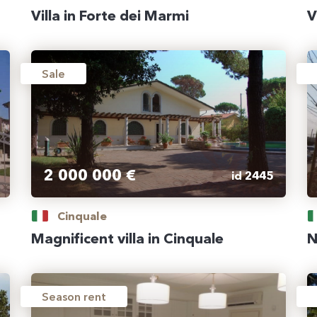
Villa in Forte dei Marmi
V
Sale
2 000 000 €
id 2445
Cinquale
Magnificent villa in Cinquale
N
Season rent