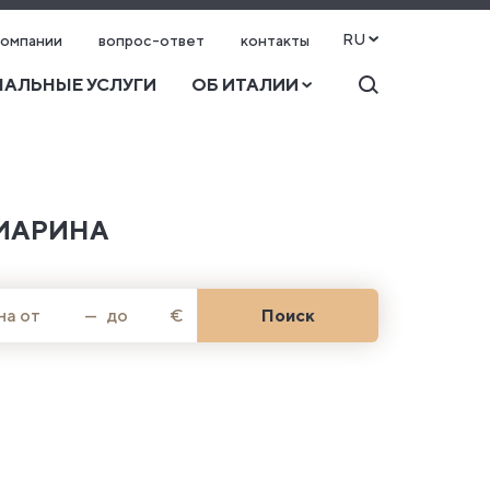
RU
компании
вопрос-ответ
контакты
АЛЬНЫЕ УСЛУГИ
ОБ ИТАЛИИ
МАРИНА
на от
—
до
€
Поиск