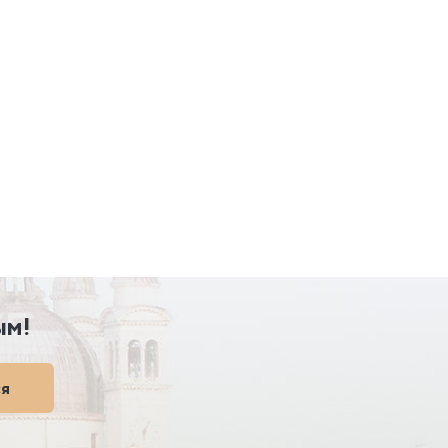
ым!
ся