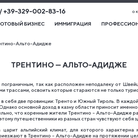
 / +39-329-002-83-16
о 
ГОТОВЫЙ БИЗНЕС
ИММИГРАЦИЯ
ПРОФЕССИОН
нтино-Альто-Адидже
ТРЕНТИНО — АЛЬТО-АДИДЖЕ
 пограничным, так как расположен неподалеку от Швейц
и трассами, освоить которые стараются не только турис
в себя две провинции: Тренто и Южный Тироль. В каждой
Однако основной доход в казну области приносит именно 
льно, что коренные жители Трентино – Альто-Адидже раз
этому путешественники из разных стран чувствуют себя зд
царит альпийский климат, для которого характерна м
риезжают в Трентино – Альто-Адидже на протяжении цело