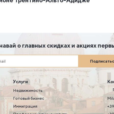
гионе Трентино-Альто-Адидже
навай о главных скидках и акциях перв
Подписать
Услуги
Ко
Недвижимость
Готовый бизнес
Mil
Иммиграция
+39