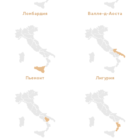
Ломбардия
Валле-д-Аоста
Пьемонт
Лигурия