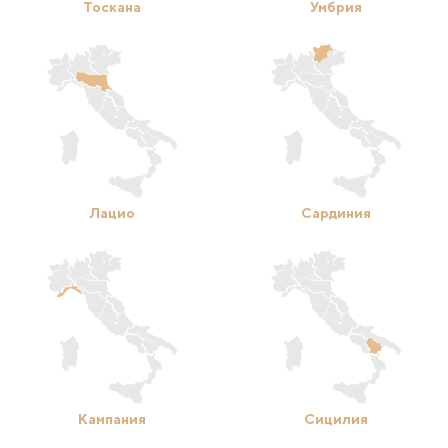
Тоскана
Умбрия
Лацио
Сардиния
Кампания
Сицилия