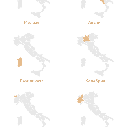
Молизе
Апулия
Базиликата
Калабрия