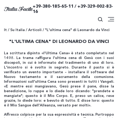
+39-380-185-65-11 / +39-329-002-83-
16
It
/
Su Italia
/
Articoli
/
"L'ultima cena" di Leonardo da Vinci
"L'ULTIMA CENA" DI LEONARDO DA VINCI
La scrittura dipinto «l'Ultima Cena» è stato completato nel
1498. La trama raffigura l'ultima cena di Gesù con i suoi
discepoli, in cui è informato del tradimento di uno di loro.
L'incontro si è svolto in segreto. Durante il pasto si è
verificato un evento importante – installare il software del
Nuovo testamento e il sacramento della comunione.
Informazioni sull'ultima Cena sono presenti in tutti i Vangeli.
«E mentre essi mangiavano, Gesù prese il pane, disse la
benedizione, lo ruppe e lo diede loro dicendo: "prendete e
mangiate"; questo è il Mio Corpo. E, preso un calice, rese
grazie, lo diede loro: e bevuto di tutto. E disse loro: questo
è il Mio Sangue dell'Alleanza, versato per molti».
Affresco colpisce per la sua espressività e tecnica. Purtroppo