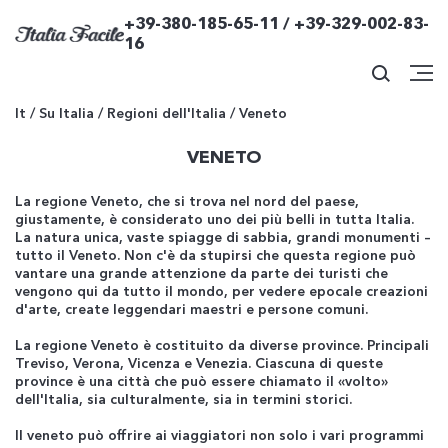
+39-380-185-65-11 / +39-329-002-83-
16
It
/
Su Italia
/
Regioni dell'Italia
/
Veneto
VENETO
La regione Veneto, che si trova nel nord del paese,
giustamente, è considerato uno dei più belli in tutta Italia.
La natura unica, vaste spiagge di sabbia, grandi monumenti –
tutto il Veneto. Non c'è da stupirsi che questa regione può
vantare una grande attenzione da parte dei turisti che
vengono qui da tutto il mondo, per vedere epocale creazioni
d'arte, create leggendari maestri e persone comuni.
La regione Veneto è costituito da diverse province. Principali
Treviso, Verona, Vicenza e Venezia. Ciascuna di queste
province è una città che può essere chiamato il «volto»
dell'Italia, sia culturalmente, sia in termini storici.
Il veneto può offrire ai viaggiatori non solo i vari programmi