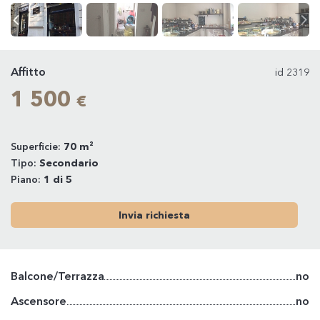
Affitto
id 2319
1 500
€
Superficie:
70 m²
Tipo:
Secondario
Piano:
1 di 5
Invia richiesta
Balcone/Terrazza
no
Ascensore
no