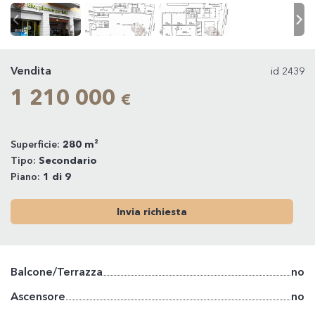
Vendita
id 2439
1 210 000
€
Superficie:
280 m²
Tipo:
Secondario
Piano:
1 di 9
Invia richiesta
Balcone/Terrazza
no
Ascensore
no