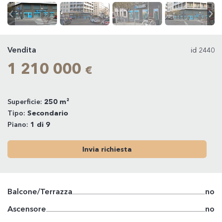
Vendita
id 2440
1 210 000
€
Superficie:
250 m²
Tipo:
Secondario
Piano:
1 di 9
Invia richiesta
Balcone/Terrazza
no
Ascensore
no