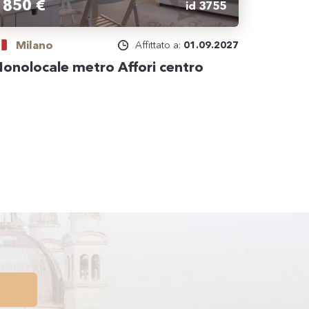
850 €
id 3755
Milano
Affittato a:
01.09.2027
onolocale metro Affori centro