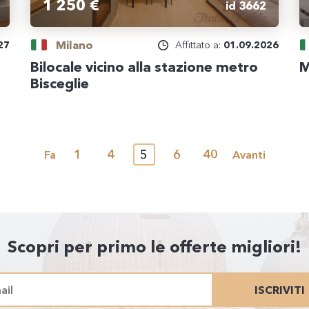
1 250 €
id 3662
Milano
27
Affittato a:
01.09.2026
Bilocale vicino alla stazione metro
M
Bisceglie
1
4
5
6
40
Fa
Avanti
Scopri per primo le offerte migliori!
ISCRIVITI