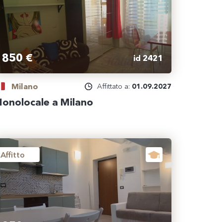
850 €
id 2421
Milano
Affittato a:
01.09.2027
onolocale a Milano
Affitto