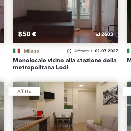
850 €
id 2603
Milano
Affittato a:
01.07.2027
Monolocale vicino alla stazione della
M
metropolitana Lodi
Affitto