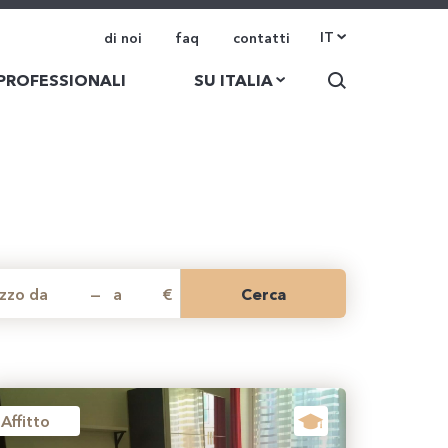
IT
di noi
faq
contatti
 PROFESSIONALI
SU ITALIA
ezzo da
—
a
€
Cerca
Affitto