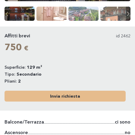
Affitti brevi
id 2462
750
€
Superficie:
129 m²
Tipo:
Secondario
Pliani:
2
Invia richiesta
Balcone/Terrazza
ci sono
Ascensore
no