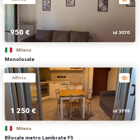
950 €
id 3070
Milano
Monolocale
Affitto
1 250 €
id 3799
Milano
Bilocale metro Lambrate FS