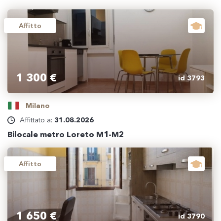
Affitto
1 300 €
id 3793
Milano
Affittato a:
31.08.2026
Bilocale metro Loreto M1-M2
Affitto
1 650 €
id 3790