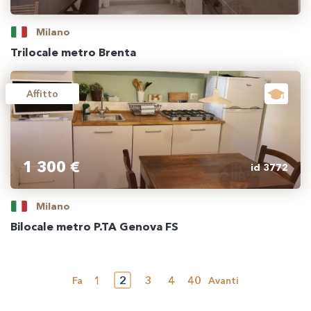
Milano
Trilocale metro Brenta
Affitto
1 300 €
id 3772
Milano
Bilocale metro P.TA Genova FS
1
2
3
4
40
Fa
Avanti