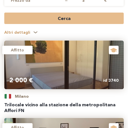
Prezzo da
—
a
€
Cerca
Altri dettagli
Affitto
2 000 €
id 3740
Milano
Trilocale vicino alla stazione della metropolitana
Affori FN
Affitto