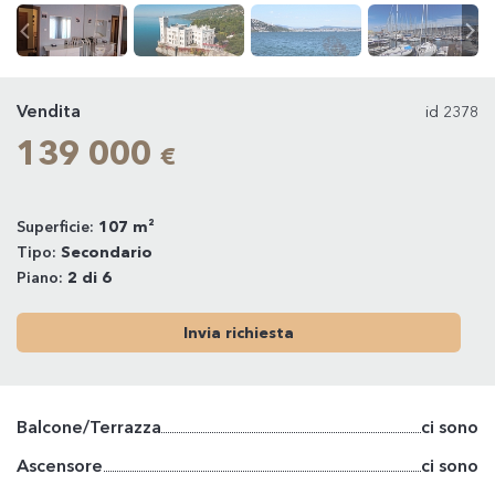
Vendita
id 2378
139 000
€
Superficie:
107 m²
Tipo:
Secondario
Piano:
2 di 6
Invia richiesta
Balcone/Terrazza
ci sono
Ascensore
ci sono