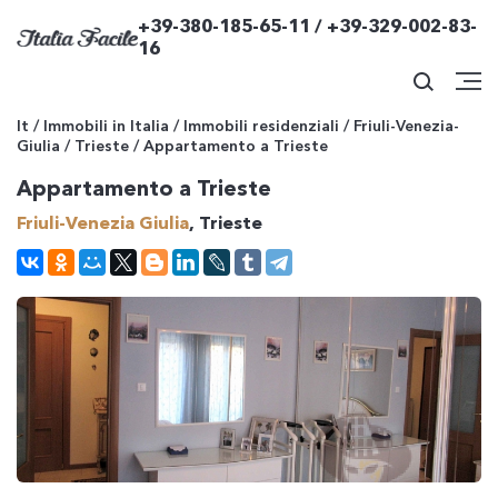
+39-380-185-65-11 / +39-329-002-83-
16
It
/
Immobili in Italia
/
Immobili residenziali
/
Friuli-Venezia-
Giulia
/
Trieste
/
Appartamento a Trieste
Appartamento a Trieste
Friuli-Venezia Giulia
, Trieste