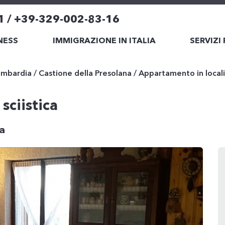
1 / +39-329-002-83-16
NESS
IMMIGRAZIONE IN ITALIA
SERVIZI
mbardia
/
Castione della Presolana
/
Appartamento in localit
sciistica
na