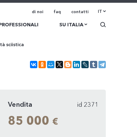
IT
di noi
faq
contatti
 PROFESSIONALI
SU ITALIA
à sciistica
Vendita
id 2371
85 000
€