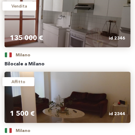
Vendita
135 000 €
id 2346
Milano
Bilocale a Milano
Affitto
1 500 €
id 2344
Milano