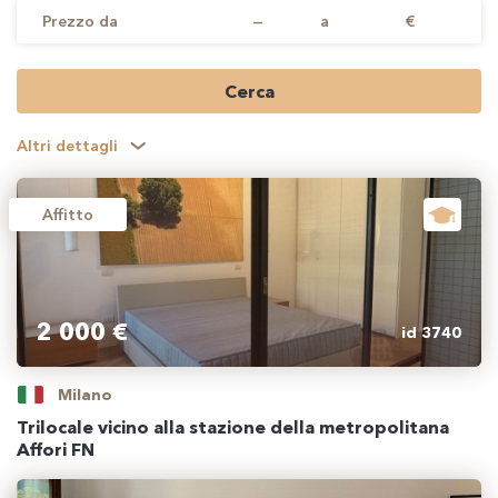
Prezzo da
—
a
€
Cerca
Altri dettagli
Affitto
2 000 €
id 3740
Milano
Trilocale vicino alla stazione della metropolitana
Affori FN