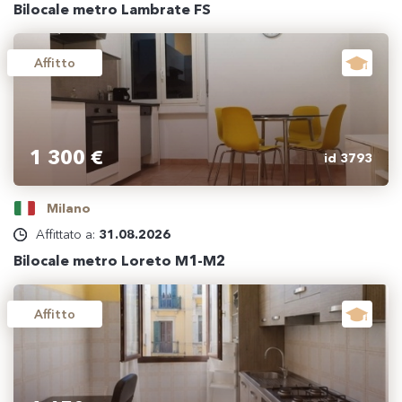
Bilocale metro Lambrate FS
Affitto
1 300 €
id 3793
Milano
Affittato a:
31.08.2026
Bilocale metro Loreto M1-M2
Affitto