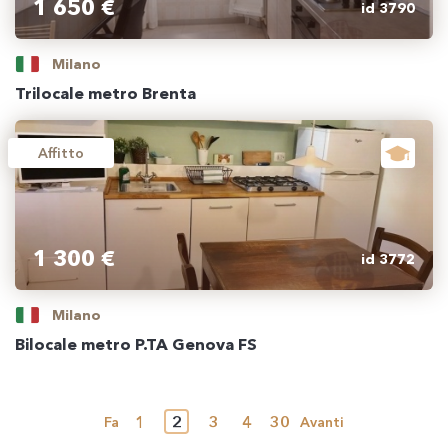
1 650 €
id 3790
Milano
Trilocale metro Brenta
Affitto
1 300 €
id 3772
Milano
Bilocale metro P.TA Genova FS
1
2
3
4
30
Fa
Avanti