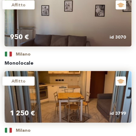
Affitto
950 €
id 3070
Milano
Monolocale
Affitto
1 250 €
id 3799
Milano