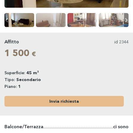
Affitto
id 2344
1 500
€
Superficie:
45 m²
Tipo:
Secondario
Piano:
1
Invia richiesta
Balcone/Terrazza
ci sono