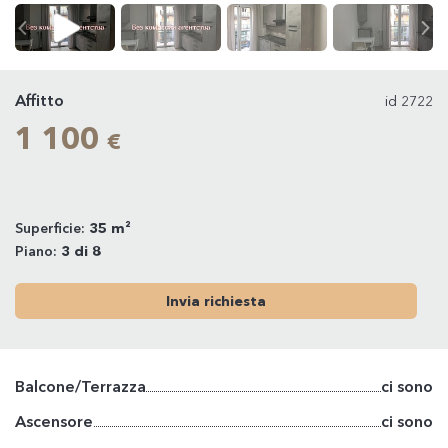
Affitto
id 2722
1 100
€
Superficie:
35 m²
Piano:
3 di 8
Invia richiesta
Balcone/Terrazza
ci sono
Ascensore
ci sono