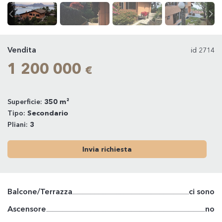
Vendita
id 2714
1 200 000
€
Superficie:
350 m²
Tipo:
Secondario
Pliani:
3
Invia richiesta
Balcone/Terrazza
ci sono
Ascensore
no