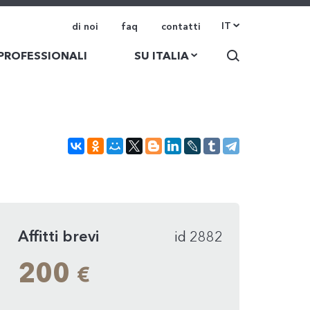
IT
di noi
faq
contatti
 PROFESSIONALI
SU ITALIA
Affitti brevi
id 2882
200
€