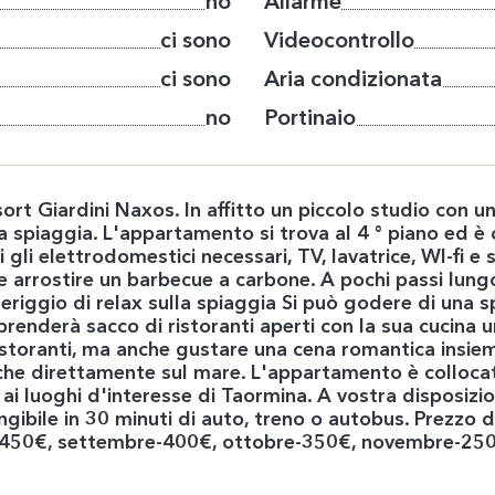
no
Allarme
ci sono
Videocontrollo
ci sono
Aria condizionata
no
Portinaio
esort Giardini Naxos. In affitto un piccolo studio con
lla spiaggia. L'appartamento si trova al 4 ° piano ed
li elettrodomestici necessari, TV, lavatrice, WI-fi e
ile arrostire un barbecue a carbone. A pochi passi lung
meriggio di relax sulla spiaggia Si può godere di una s
rprenderà sacco di ristoranti aperti con la sua cucina 
ristoranti, ma anche gustare una cena romantica insi
teche direttamente sul mare. L'appartamento è colloca
 ai luoghi d'interesse di Taormina. A vostra disposizi
ngibile in 30 minuti di auto, treno o autobus. Prezzo
50€, settembre-400€, ottobre-350€, novembre-250€, p