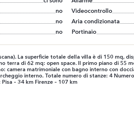
ci sono
Allarme
no
Videocontrollo
no
Aria condizionata
no
Portinaio
cana). La superficie totale della villa è di 150 mq, d
ano terra di 62 mq: open space. Il primo piano di 55 m
no: camera matrimoniale con bagno interno con docc
archeggio interno. Totale numero di stanze: 4 Numero
o: Pisa – 34 km Firenze – 107 km