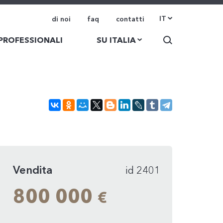
IT
di noi
faq
contatti
 PROFESSIONALI
SU ITALIA
Vendita
id 2401
800 000
€