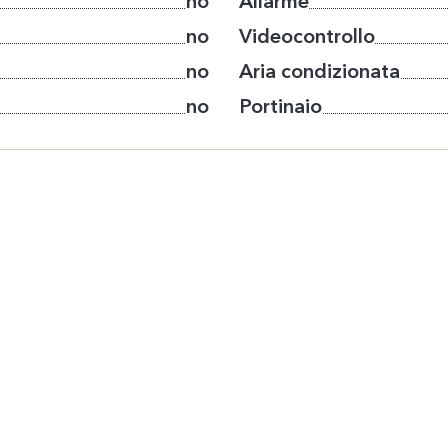
no
Allarme
no
Videocontrollo
no
Aria condizionata
no
Portinaio