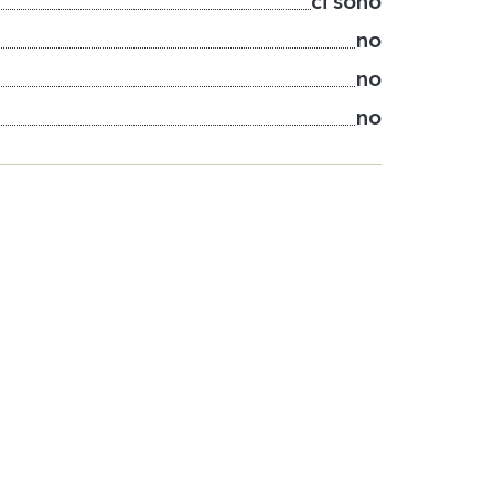
ci sono
no
no
no