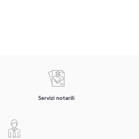
e
Servizi notarili