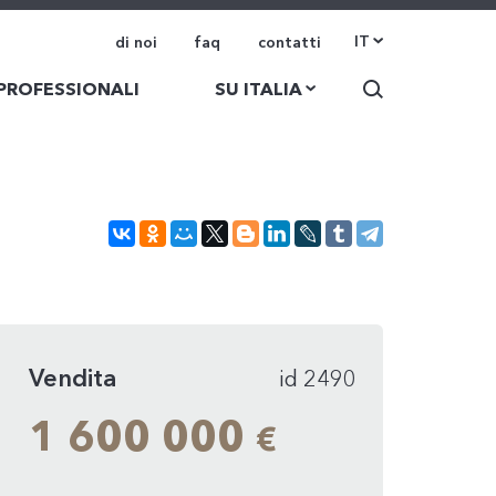
IT
di noi
faq
contatti
 PROFESSIONALI
SU ITALIA
Vendita
id 2490
1 600 000
€