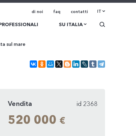
IT
di noi
faq
contatti
 PROFESSIONALI
SU ITALIA
ta sul mare
Vendita
id 2368
520 000
€