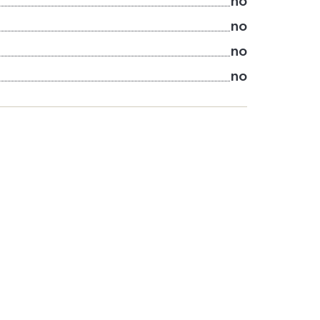
no
no
no
no