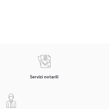
e
Servizi notarili