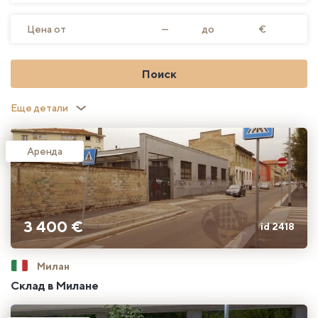
Цена от
—
до
€
Поиск
Еще детали
Аренда
3 400 €
id 2418
Милан
Склад в Милане