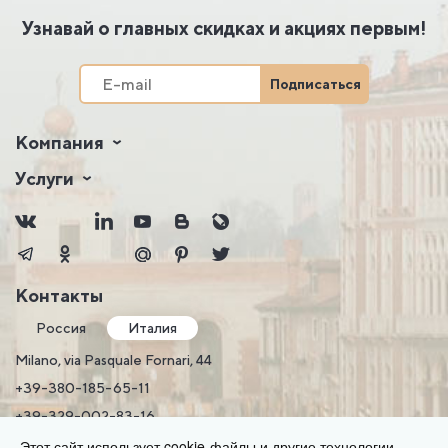
Узнавай о главных скидках и акциях первым!
Подписаться
Компания
Услуги
Контакты
Россия
Италия
Milano, via Pasquale Fornari, 44
+39-380-185-65-11
+39-329-002-83-16
Telegram, WhatsApp, Viber
Этот сайт использует cookie-файлы и другие технологии,