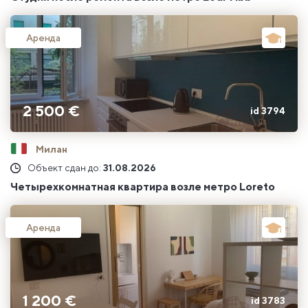
Аренда
2 500 €
id 3794
Милан
Объект сдан до:
31.08.2026
Четырехкомнатная квартира возле метро Loreto
Аренда
1 200 €
id 3783