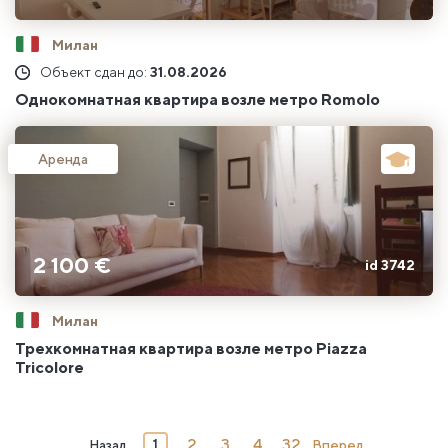
Милан
Объект сдан до:
31.08.2026
Однокомнатная квартира возле метро Romolo
Аренда
2 100 €
id 3742
Милан
Трехкомнатная квартира возле метро Piazza
Tricolore
1
2
3
4
32
Назад
Вперед