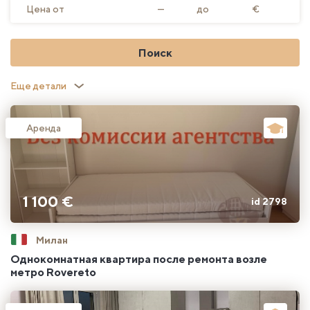
Цена от
—
до
€
Поиск
Еще детали
Аренда
1 100 €
id 2798
Милан
Однокомнатная квартира после ремонта возле
метро Rovereto