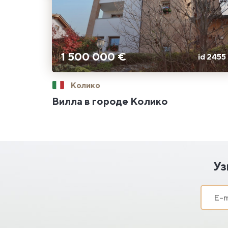
1 500 000 €
id 2455
Колико
Вилла в городе Колико
Уз