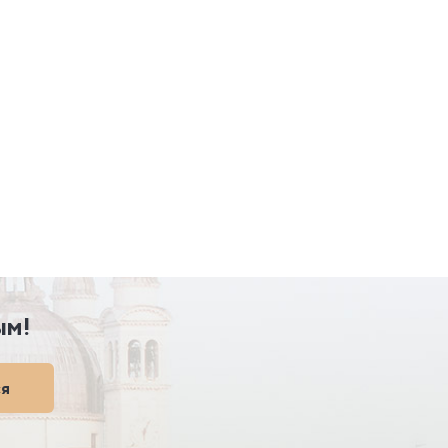
ым!
ся