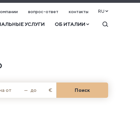
RU
компании
вопрос-ответ
контакты
АЛЬНЫЕ УСЛУГИ
ОБ ИТАЛИИ
О
на от
—
до
€
Поиск