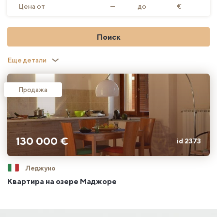
Цена от
—
до
€
Поиск
Еще детали
Продажа
130 000 €
id 2373
Леджуно
Квартира на озере Маджоре