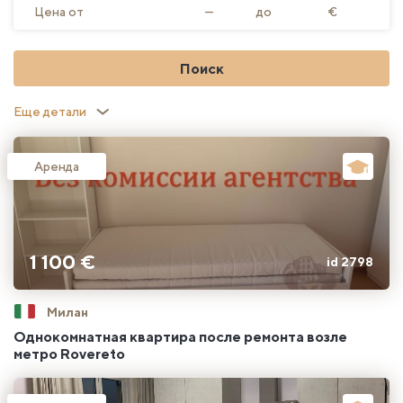
Цена от
—
до
€
Поиск
Еще детали
Аренда
1 100 €
id 2798
Милан
Однокомнатная квартира после ремонта возле
метро Rovereto