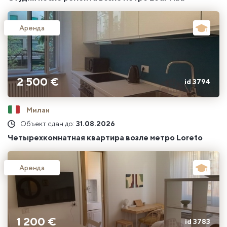
Аренда
2 500 €
id 3794
Милан
Объект сдан до:
31.08.2026
Четырехкомнатная квартира возле метро Loreto
Аренда
1 200 €
id 3783