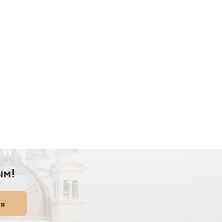
ым!
ся