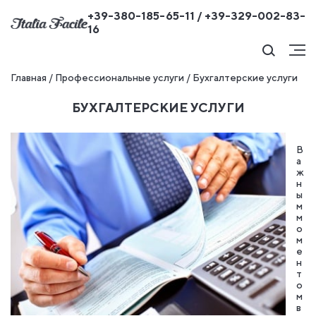
+39-380-185-65-11 / +39-329-002-83-
16
Главная
/
Профессиональные услуги
/
Бухгалтерские услуги
БУХГАЛТЕРСКИЕ УСЛУГИ
В
а
ж
н
ы
м
м
о
м
е
н
т
о
м
в