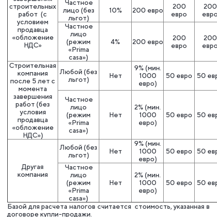
Частное
строительных
200
200
лицо (без
10%
200 евро
работ (с
евро
евр
льгот)
условием
Частное
продавца
лицо
«обложение
200
200
(режим
4%
200 евро
НДС»
евро
евр
«Prima
casa»)
Строительная
9% (мин.
Любой (без
компания
Нет
1000
50 евро
50 ев
льгот)
после 5 лет с
евро)
момента
завершения
Частное
работ (без
лицо
2% (мин.
условия
(режим
Нет
1000
50 евро
50 ев
продавца
«Prima
евро)
«обложение
casa»)
НДС»)
9% (мин.
Любой (без
Нет
1000
50 евро
50 ев
льгот)
евро)
Другая
Частное
компания
лицо
2% (мин.
(режим
Нет
1000
50 евро
50 ев
«Prima
евро)
casa»)
Базой для расчета налогов считается стоимость, указанная в
договоре купли-продажи.