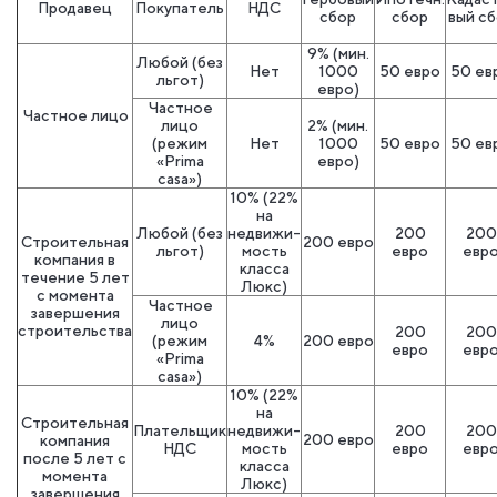
Продавец
Покупатель
НДС
сбор
сбор
вый с
9% (мин.
Любой (без
Нет
1000
50 евро
50 ев
льгот)
евро)
Частное
Частное лицо
лицо
2% (мин.
(режим
Нет
1000
50 евро
50 ев
«Prima
евро)
casa»)
10% (22%
на
Любой (без
недвижи-
200
200
Строительная
200 евро
льгот)
мость
евро
евр
компания в
класса
течение 5 лет
Люкс)
с момента
Частное
завершения
лицо
строительства
200
200
(режим
4%
200 евро
евро
евр
«Prima
casa»)
10% (22%
на
Строительная
Плательщик
недвижи-
200
200
200 евро
компания
НДС
мость
евро
евр
после 5 лет с
класса
момента
Люкс)
завершения