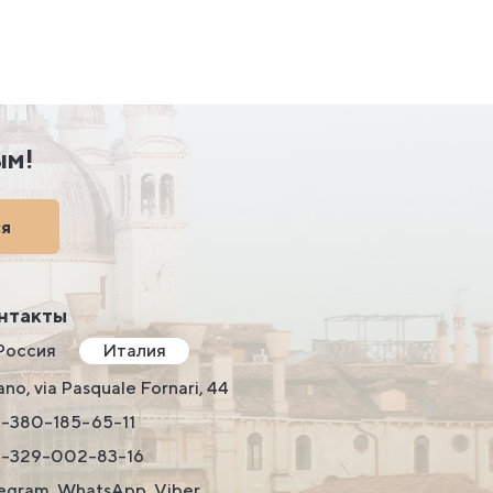
ым!
ся
нтакты
Россия
Италия
ano, via Pasquale Fornari, 44
-380-185-65-11
9-329-002-83-16
egram, WhatsApp, Viber