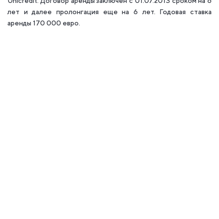
Unicredit. Договор аренды заключен с 01.07.2013 сроком на 6
лет и далее пролонгация еще на 6 лет. Годовая ставка
аренды 170 000 евро.