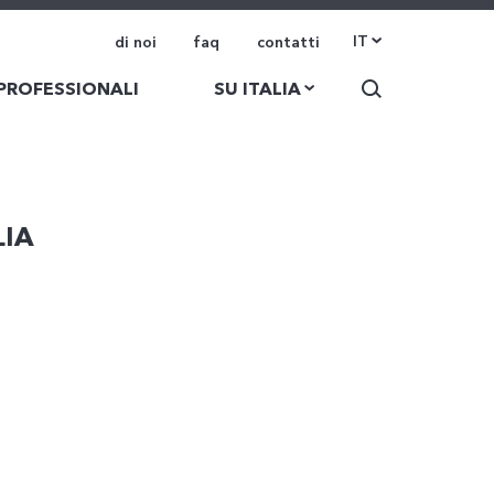
IT
di noi
faq
contatti
 PROFESSIONALI
SU ITALIA
LIA