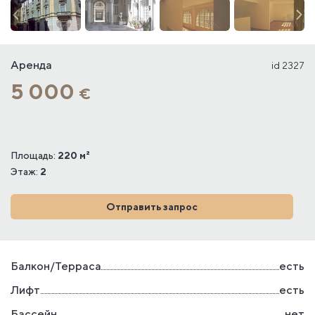
Аренда
id 2327
5 000
€
Площадь:
220 м²
Этаж:
2
Отправить запрос
Балкон/Терраса
есть
Лифт
есть
Бассейн
нет