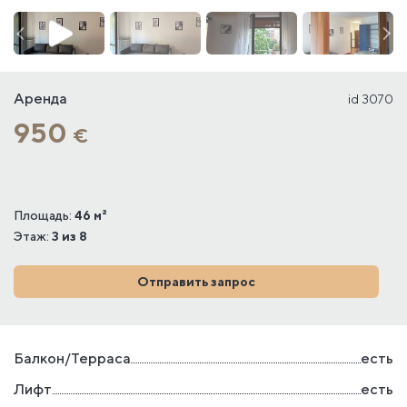
Аренда
id 3070
950
€
Площадь:
46 м²
Этаж:
3 из 8
Отправить запрос
Балкон/Терраса
есть
Лифт
есть