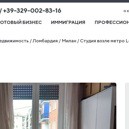
 / +39-329-002-83-16
о 
ГОТОВЫЙ БИЗНЕС
ИММИГРАЦИЯ
ПРОФЕССИОН
едвижимость
/
Ломбардия
/
Милан
/
Студия возле метро L
и