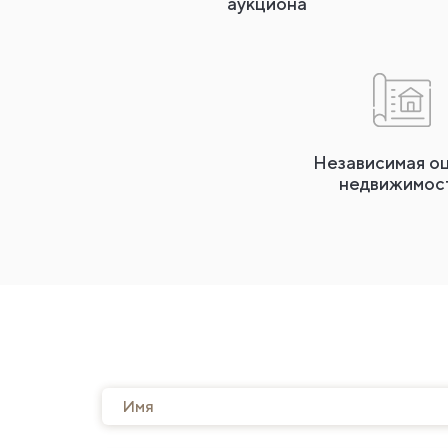
аукциона
Независимая о
недвижимос