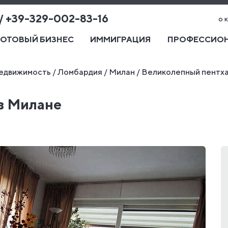
 / +39-329-002-83-16
о 
ГОТОВЫЙ БИЗНЕС
ИММИГРАЦИЯ
ПРОФЕССИОН
едвижимость
/
Ломбардия
/
Милан
/
Великолепный пентха
в Милане