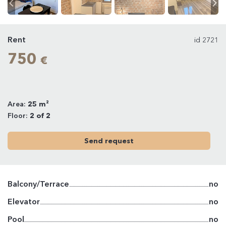
Rent
id 2721
750
€
Area:
25 m²
Floor:
2 of 2
Send request
Balcony/Terrace
no
Elevator
no
Pool
no