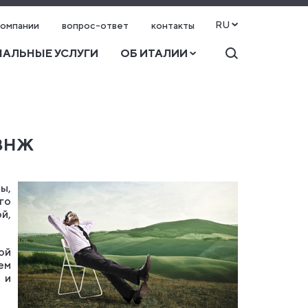
RU
компании
вопрос-ответ
контакты
АЛЬНЫЕ УСЛУГИ
ОБ ИТАЛИИ
ВНЖ
ы,
го
й,
ой
ем
 и